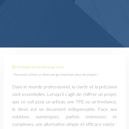
/
Stratégies de marketing par cartes
/ Pourquoi utiliser un devis vierge à imprimer pour vos projets ?
Dans le monde professionnel, la clarté et la précision
sont essentielles. Lorsqu’il s’agit de chiffrer un projet,
que ce soit pour un artisan, une TPE ou un freelance,
le devis est un document indispensable. Face aux
solutions numériques, parfois onéreuses et
complexes, une alternative simple et efficace existe :