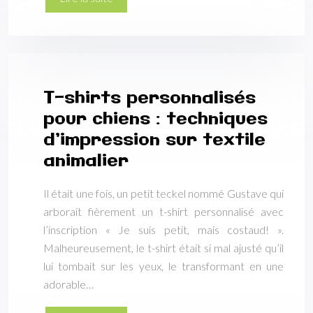
T-shirts personnalisés
pour chiens : techniques
d’impression sur textile
animalier
Il était une fois, un petit teckel nommé Gustave qui
arborait fièrement un t-shirt personnalisé avec
l’inscription « Je suis petit, mais costaud! ».
Malheureusement, le t-shirt était si mal ajusté qu’il
lui tombait sur les yeux, le transformant en une
adorable…