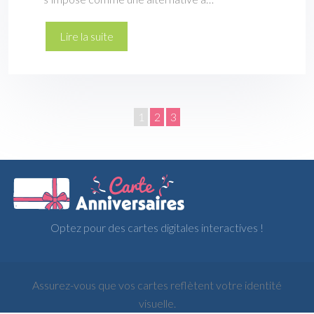
Lire la suite
1
2
3
Optez pour des cartes digitales interactives !
Assurez-vous que vos cartes reflètent votre identité
visuelle.