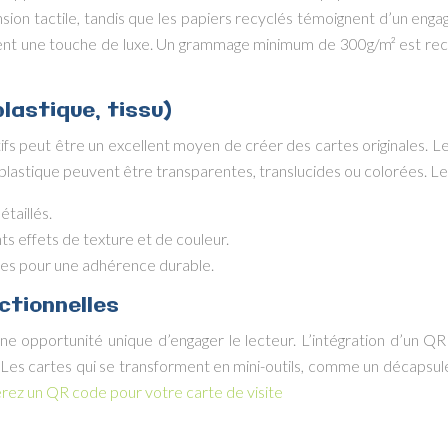
sion tactile, tandis que les papiers recyclés témoignent d’un eng
 ajoutent une touche de luxe. Un grammage minimum de 300g/m² est
lastique, tissu)
tifs peut être un excellent moyen de créer des cartes originales. L
lastique peuvent être transparentes, translucides ou colorées. Les
taillés.
ts effets de texture et de couleur.
les pour une adhérence durable.
ctionnelles
ne opportunité unique d’engager le lecteur. L’intégration d’un Q
 Les cartes qui se transforment en mini-outils, comme un décapsule
ez un QR code pour votre carte de visite