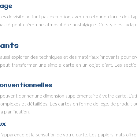
tage
rtes de visite ne font pas exception, avec un retour en force des t
és du passé peut créer une atmosphère nostalgique. Ce style est ad
vants
aussi explorer des techniques et des matériaux innovants pour cr
fs peut transformer une simple carte en un objet d’art. Les sect
onventionnelles
 peuvent donner une dimension supplémentaire à votre carte. L’ut
omplexes et détaillées. Les cartes en forme de logo, de produit 
a planification.
ux
ur l’apparence et la sensation de votre carte. Les papiers mats offren