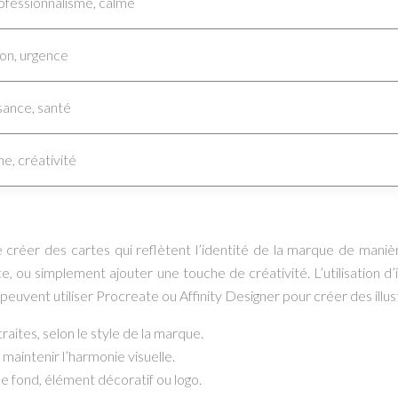
ofessionnalisme, calme
ion, urgence
sance, santé
e, créativité
e créer des cartes qui reflètent l’identité de la marque de manièr
ce, ou simplement ajouter une touche de créativité. L’utilisation 
uvent utiliser Procreate ou Affinity Designer pour créer des illus
traites, selon le style de la marque.
maintenir l’harmonie visuelle.
e fond, élément décoratif ou logo.