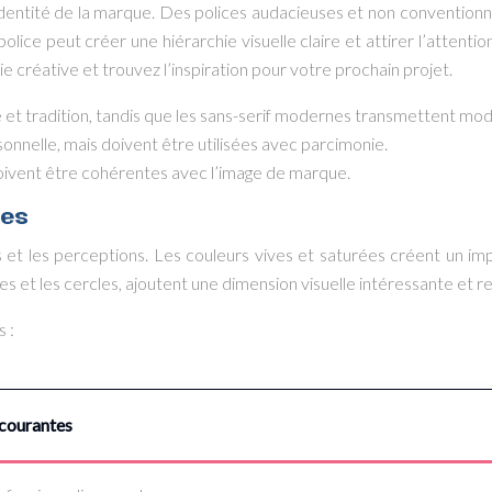
’identité de la marque. Des polices audacieuses et non conventionn
police peut créer une hiérarchie visuelle claire et attirer l’attenti
 créative et trouvez l’inspiration pour votre prochain projet.
 et tradition, tandis que les sans-serif modernes transmettent mod
onnelle, mais doivent être utilisées avec parcimonie.
s doivent être cohérentes avec l’image de marque.
ues
ns et les perceptions. Les couleurs vives et saturées créent un imp
es et les cercles, ajoutent une dimension visuelle intéressante et r
 :
 courantes