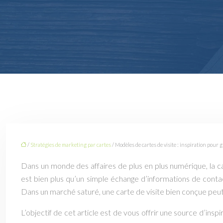
/
Stratégies de marketing par cartes
/ Modèles de cartes de visite : inspiration pour 
Dans un monde des affaires de plus en plus numérique, la c
est bien plus qu’un simple échange d’informations de conta
Dans un marché saturé, une carte de visite bien conçue peu
L’objectif de cet article est de vous offrir une source d’in