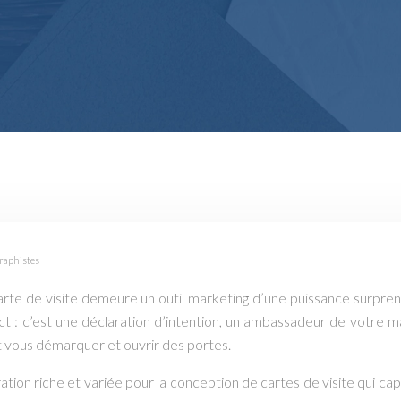
graphistes
arte de visite demeure un outil marketing d’une puissance surprena
ct : c’est une déclaration d’intention, un ambassadeur de votre 
t vous démarquer et ouvrir des portes.
spiration riche et variée pour la conception de cartes de visite q