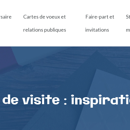
rsaire
Cartes de voeux et
Faire-part et
S
relations publiques
invitations
m
de visite : inspirat