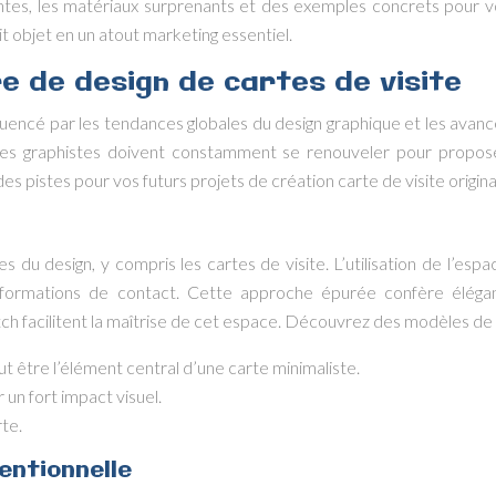
antes, les matériaux surprenants et des exemples concrets pour
it objet en un atout marketing essentiel.
e de design de cartes de visite
nfluencé par les tendances globales du design graphique et les avan
Les graphistes doivent constamment se renouveler pour propose
es pistes pour vos futurs projets de création carte de visite origina
 design, y compris les cartes de visite. L’utilisation de l’espa
 informations de contact. Cette approche épurée confère éléga
ch facilitent la maîtrise de cet espace. Découvrez des modèles de c
t être l’élément central d’une carte minimaliste.
 un fort impact visuel.
rte.
entionnelle