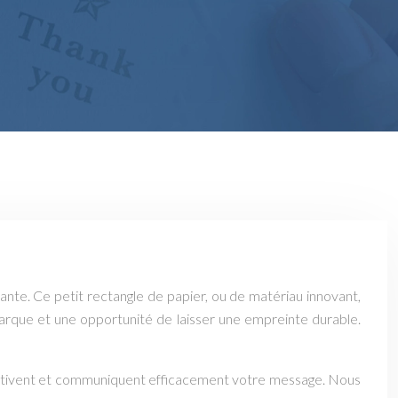
nte. Ce petit rectangle de papier, ou de matériau innovant,
marque et une opportunité de laisser une empreinte durable.
ui captivent et communiquent efficacement votre message. Nous