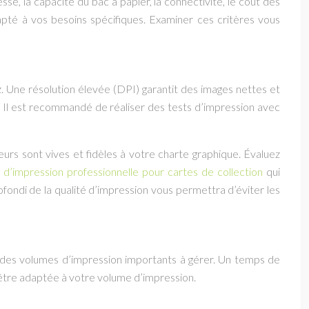
sse, la capacité du bac à papier, la connectivité, le coût des
apté à vos besoins spécifiques. Examiner ces critères vous
ez. Une résolution élevée (DPI) garantit des images nettes et
. Il est recommandé de réaliser des tests d’impression avec
eurs sont vives et fidèles à votre charte graphique. Évaluez
 d’impression professionnelle pour cartes de collection
qui
ofondi de la qualité d’impression vous permettra d’éviter les
 des volumes d’impression importants à gérer. Un temps de
 être adaptée à votre volume d’impression.