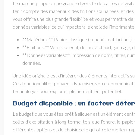
Le marché propose une grande diversité de cartes de visite, 
tenir compte des matériaux, des finitions souhaitées, et de
vous offrira une plus grande flexibilité et vous permettra de 
données variables, ce qui impactera le choix de l’imprimante e
**Matériaux:** Papier classique (couché, mat, brillant), pl
**Finitions:** Vernis sélectif, dorure à chaud, gaufrage
**Données variables:** Impression de noms, titres, nu
données.
Une idée originale est d’intégrer des éléments interactifs 
Ces fonctionnalités peuvent dynamiser votre communication
technologies pour exploiter pleinement leur potentiel.
Budget disponible : un facteur déte
Le budget que vous êtes prêt à allouer est un élément centra
coûts d’exploitation à long terme, tels que l’encre, le pap
différentes options et de choisir celle qui offre le meilleur 