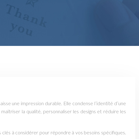
laisse une impression durable. Elle condense l’identité d’une
îtriser la qualité, personnaliser les designs et réduire les
rs clés à considérer pour répondre à vos besoins spécifiques.