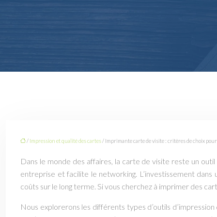
/
Impression et qualité des cartes
/ Imprimante carte de visite : critères de choix po
Dans le monde des affaires, la carte de visite reste un outi
entreprise et facilite le networking. L’investissement dans
coûts sur le long terme. Si vous cherchez à imprimer des carte
Nous explorerons les différents types d’outils d’impression 