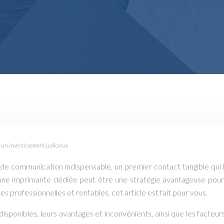
ur un investissement judicieux
l de communication indispensable, un premier contact tangible qui 
 une imprimante dédiée peut être une stratégie avantageuse pour ma
s professionnelles et rentables, cet article est fait pour vous.
disponibles, leurs avantages et inconvénients, ainsi que les facteu