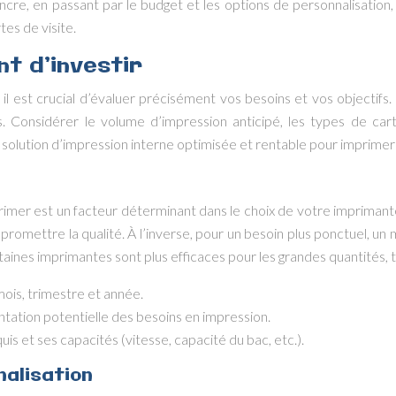
encre, en passant par le budget et les options de personnalisation,
tes de visite.
t d’investir
 il est crucial d’évaluer précisément vos besoins et vos objectif
s. Considérer le volume d’impression anticipé, les types de ca
solution d’impression interne optimisée et rentable pour imprimer
imer est un facteur déterminant dans le choix de votre impriman
romettre la qualité. À l’inverse, pour un besoin plus ponctuel, u
aines imprimantes sont plus efficaces pour les grandes quantités, 
ois, trimestre et année.
entation potentielle des besoins en impression.
is et ses capacités (vitesse, capacité du bac, etc.).
nalisation