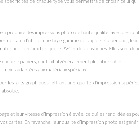
es spécificités de chaque type vous permettra de choisir celui qu
 à produire des impressions photo de haute qualité, avec des coule
 permettant d’utiliser une large gamme de papiers. Cependant, leur
tériaux spéciaux tels que le PVC ou les plastiques. Elles sont don
choix de papiers, coût initial généralement plus abordable.
eau, moins adaptées aux matériaux spéciaux.
r les arts graphiques, offrant une qualité d’impression supéri
é absolue.
 page et leur vitesse d’impression élevée, ce qui les rend idéales 
 de vos cartes. En revanche, leur qualité d’impression photo est gé