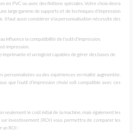
les en PVC ou avec des finitions spéciales. Votre choix devra
er une large gamme de supports et de techniques d’impression
. Il faut aussi considérer si la personnalisation nécessite des
au influence la compatibilité de l’outil d’impression.
post-impression.
imprimante et un logiciel capables de gérer des bases de
ages personnalisées ou des expériences en réalité augmentée.
s que l’outil d’impression choisi soit compatible avec ces
n seulement le coût initial de la machine, mais également les
tour sur investissement (ROI) vous permettra de comparer les
r un ROI :