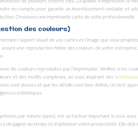
utieuse de plusieurs critères clés. La qualité d’impression, la vite
endre en compte pour garantir un investissement rentable et ad
duction. Choisissez une imprimante carte de visite professionnelle.
gestion des couleurs)
détermine l’aspect visuel de vos cartes et l’image que vous projet
s assure une reproduction fidèle des couleurs de votre entreprise
e.
amme de couleurs reproduites par l’imprimante. Vérifiez si les coul
leurs et des motifs complexes, en vous inspirant des
techniques
ions sont douces et que les détails sont bien définis. Un test appr
xigences esthétiques.
primées par minute (ppm), est un facteur important si vous avez
a de gagner du temps et d’optimiser votre productivité. Elle doit