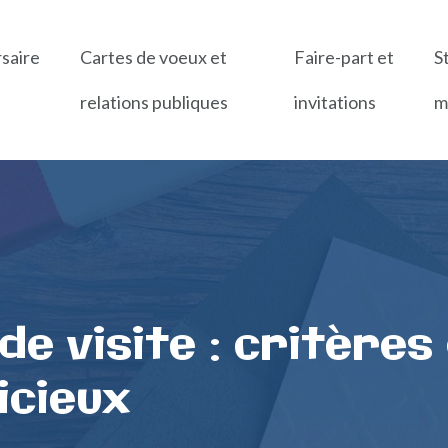
rsaire
Cartes de voeux et
Faire-part et
S
relations publiques
invitations
m
e visite : critères
icieux