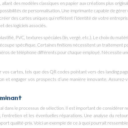
allant des modèles classiques en papier aux créations plus origina
s possibilités de personnalisation. Une imprimante capable de gér
créer des cartes uniques qui reflètent l’identité de votre entreprise
t des logiciels associés.
astifié, PVC, textures spéciales (lin, vergé, etc.). Le choix du matéri
, découpe spécifique. Certaines finitions nécessitent un traitement 
méros de téléphone différents pour chaque employé. Nécessite une 
sur vos cartes, tels que des QR codes pointant vers des landing p
 et engager vos prospects d’une manière innovante. Assurez-vou
rminant
l dans le processus de sélection. Il est important de considérer no
ier, l’entretien et les éventuelles réparations. Une analyse du re
rapport qualité-prix. Voici un exemple de ce à quoi pourrait ressemble