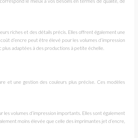
i correspond le mieux à vos besoins en termes de qualité, de
urs riches et des détails précis. Elles offrent également une
 coût d’encre peut être élevé pour les volumes d’impression
c plus adaptées à des productions à petite échelle.
eure et une gestion des couleurs plus précise. Ces modèles
pour les volumes d’impression importants. Elles sont également
néralement moins élevée que celle des imprimantes jet d’encre,