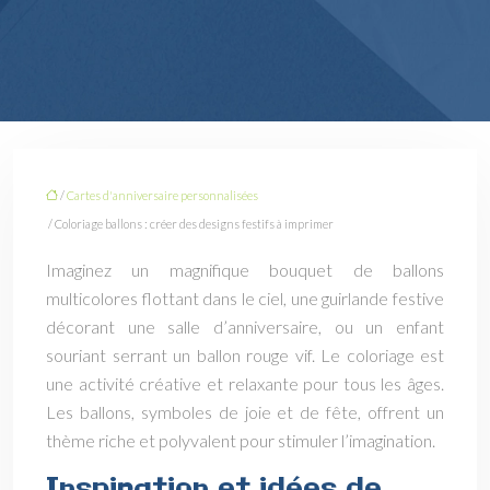
/
Cartes d'anniversaire personnalisées
/ Coloriage ballons : créer des designs festifs à imprimer
Imaginez un magnifique bouquet de ballons
multicolores flottant dans le ciel, une guirlande festive
décorant une salle d’anniversaire, ou un enfant
souriant serrant un ballon rouge vif. Le coloriage est
une activité créative et relaxante pour tous les âges.
Les ballons, symboles de joie et de fête, offrent un
thème riche et polyvalent pour stimuler l’imagination.
Inspiration et idées de